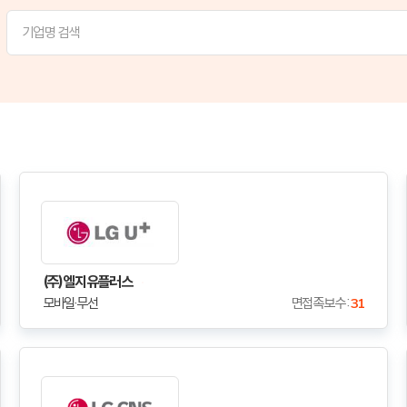
(주)엘지유플러스
모바일·무선
면접족보수 :
31