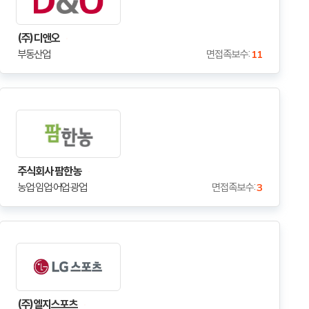
(주)디앤오
부동산업
면접족보수 :
11
주식회사 팜한농
농업·임업·어업·광업
면접족보수 :
3
(주)엘지스포츠