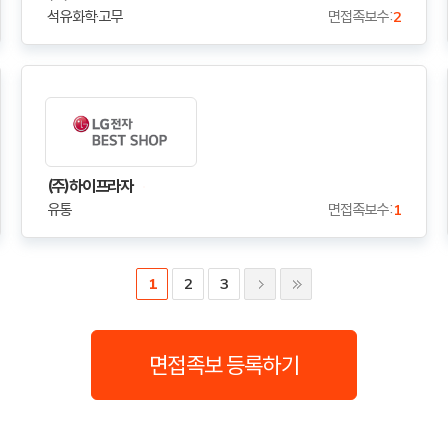
석유·화학·고무
면접족보수 :
2
(주)하이프라자
유통
면접족보수 :
1
1
2
3
면접족보 등록하기