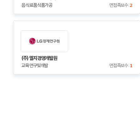
음·식료품·식품가공
면접족보수 :
2
(주) 엘지경영개발원
교육·연구및개발
면접족보수 :
1