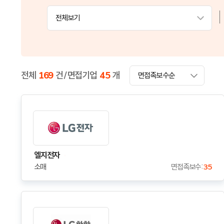
전체보기
전체
169
건 / 면접기업
45
개
엘지전자
소매
면접족보수 :
35