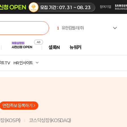
1
유한킴벌리(주)
2
한국고용노동교육원
3
(재)CBS
셜록N
뉴워커
4
한국산업인력공단
5
한국부동산원
6
(주)셀트리온제약
트 TV
HR 인사이트
7
주식회사 캠코에프엠씨
8
진주시시설관리공단
9
중앙대학교
10
서일대학교
면접족보 등록하기
(KOSPI)
코스닥상장(KOSDAQ)