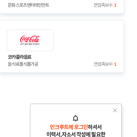
문화·스포츠·엔터테인먼트
면접족보수 :
1
코카콜라음료
음·식료품·식품가공
면접족보수 :
1
인크루트에 로그인
하셔서
이력서,자소서 작성에 필요한