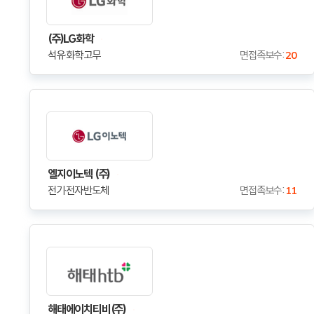
(주)LG화학
석유·화학·고무
면접족보수 :
20
엘지이노텍 (주)
전기·전자·반도체
면접족보수 :
11
해태에이치티비(주)