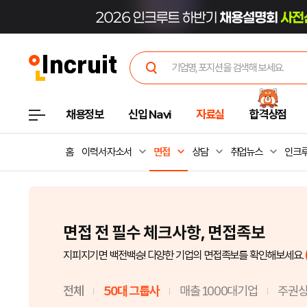
채용정보
신입 Navi
자료실
합격상점
홈
이력서·자소서
면접
상담
취업뉴스
인크루
면접 전 필수 체크사항, 면접족보
지피지기면 백전백승! 다양한 기업의 면접족보를 확인해보세요.
전체
50대 그룹사
매출 1000대기업
주권상장