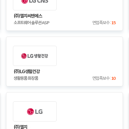
(주)엘지씨엔에스
소프트웨어·솔루션·ASP
면접족보수 :
15
(주)LG생활건강
생활용품·화장품
면접족보수 :
10
(주)엘지