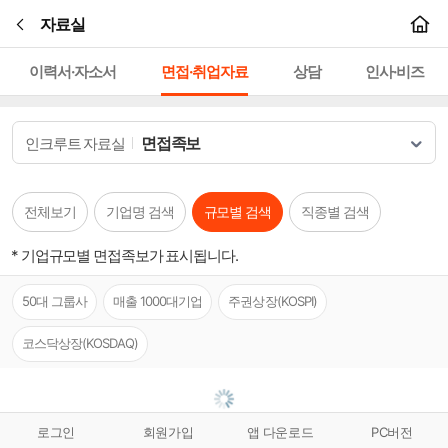
본문바로가기
자료실
이력서·자소서
면접·취업자료
상담
인사·비즈
면접족보
인크루트 자료실
전체보기
기업명 검색
규모별 검색
직종별 검색
* 기업규모별 면접족보가 표시됩니다.
50대 그룹사
매출 1000대기업
주권상장(KOSPI)
코스닥상장(KOSDAQ)
로그인
회원가입
앱 다운로드
PC버전