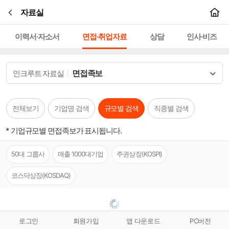
본문바로가기
자료실
이력서·자소서
면접·취업자료
상담
인사·비즈
면접족보
인크루트 자료실
전체보기
기업명 검색
규모별 검색
직종별 검색
* 기업규모별 면접족보가 표시됩니다.
50대 그룹사
매출 1000대기업
주권상장(KOSPI)
코스닥상장(KOSDAQ)
로그인
회원가입
앱 다운로드
PC버전