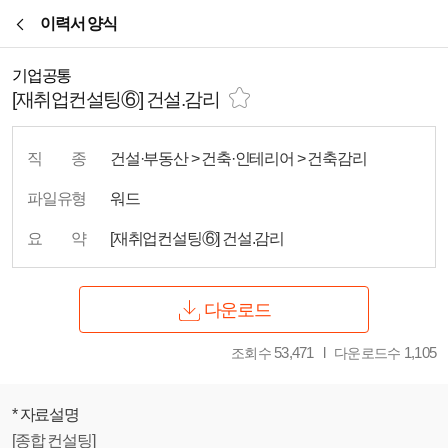
본문바로가기
이력서 양식
기업공통
[재취업컨설팅⑥] 건설.감리
직
종
건설·부동산 > 건축·인테리어 > 건축감리
파일유형
워드
요
약
[재취업컨설팅⑥] 건설.감리
다운로드
53,471
1,105
조회수
다운로드수
* 자료설명
[종합 컨설팅]