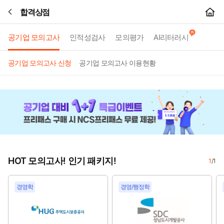
합격상점
본문바로가기
공기업 모의고사
인적성검사
모의평가
AI리터러시
공기업 모의고사 신청
공기업 모의고사 이용현황
HOT 모의고사! 인기 패키지!
1
/
1
경영학
경영/행정학