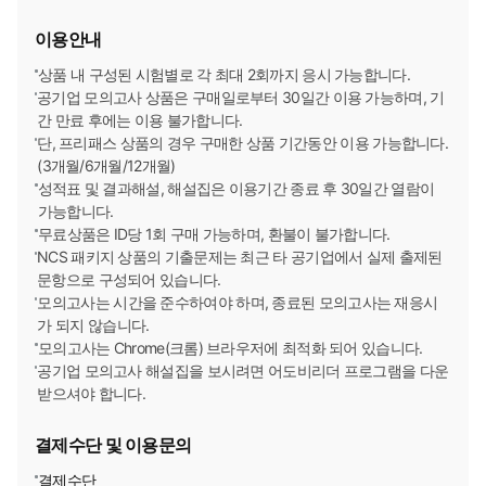
한국농수산식품유통공사
[2026년 하반기 채용시작]
이용안내
한국무역보험공사
[2026년 하반기 채용시작]
상품 내 구성된 시험별로 각 최대 2회까지 응시 가능합니다.
공기업 모의고사 상품은 구매일로부터 30일간 이용 가능하며, 기
한국사회보장정보원
[2026년 하반기 채용시작]
간 만료 후에는 이용 불가합니다.
단, 프리패스 상품의 경우 구매한 상품 기간동안 이용 가능합니다.
(3개월/6개월/12개월)
한국석유공사
[2026년 하반기 채용시작]
성적표 및 결과해설, 해설집은 이용기간 종료 후 30일간 열람이
가능합니다.
한국수출입은행
[2026년 하반기 채용시작]
무료상품은 ID당 1회 구매 가능하며, 환불이 불가합니다.
NCS 패키지 상품의 기출문제는 최근 타 공기업에서 실제 출제된
한국인터넷진흥원
[2026년 하반기 채용시작]
문항으로 구성되어 있습니다.
모의고사는 시간을 준수하여야 하며, 종료된 모의고사는 재응시
한국장학재단
가 되지 않습니다.
[2026년 하반기 채용시작]
모의고사는 Chrome(크롬) 브라우저에 최적화 되어 있습니다.
공기업 모의고사 해설집을 보시려면 어도비리더 프로그램을 다운
한국재정정보원
[2026년 하반기 채용시작]
받으셔야 합니다.
한국전력공사
[2026년 하반기 채용시작]
결제수단 및 이용문의
한국중부발전㈜
결제수단
[2026년 하반기 채용시작]