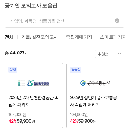
공기업 모의고사 모음집
한국해양진흥공사
[2026년 2~3분기 채용시작]
KOEM 해양환경공단
[2026년 2~3분기 채용시작]
전체
기출/실전모의고사
족집게패키지
스마트패키지
울산항만공사
[2026년 3~4분기 채용시작]
총
44,077
개
인천국제공항공사
[2026년 3~4분기 채용시작]
국민연금공단
[2026년 3분기 채용시작]
행정
경영학
농림식품기술기획평가원
[2026년 3분기 채용시작]
대한무역투자진흥공사
[2026년 3분기 채용시작]
2026년 2차 인천환경공단 족
2026년 상반기 광주교통공
집게 패키지
사 족집게 패키지
서울올림픽기념국민체육진흥공단
[2026년 3분기 채용시작]
104,900원
104,900원
59,900
59,900
42%
42%
원
원
스포츠윤리센터
[2026년 3분기 채용시작]