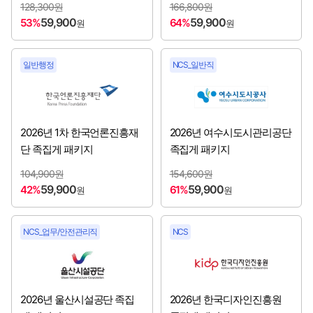
128,300원
166,800원
59,900
59,900
53%
64%
원
원
한국지능정보사회진흥원
[2026년 3분기 채용시작]
한국철도공사
[2026년 3분기 채용시작]
일반행정
NCS_일반직
한국콘텐츠진흥원
[2026년 3분기 채용시작]
한국투자공사
[2026년 3분기 채용시작]
2026년 1차 한국언론진흥재
2026년 여수시도시관리공단
단 족집게 패키지
족집게 패키지
한국해양조사협회
[2026년 3분기 채용시작]
104,900원
154,600원
59,900
59,900
42%
61%
원
원
한국형사·법무정책연구원
[2026년 3분기 채용시작]
한식진흥원
[2026년 3분기 채용시작]
NCS_업무/안전관리직
NCS
IBK기업은행
[2026년 3분기 채용시작]
공무원연금공단
2026년 울산시설공단 족집
2026년 한국디자인진흥원
[2026년 하반기 채용시작]