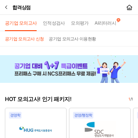
합격상점
본문바로가기
공기업 모의고사
인적성검사
모의평가
AI리터러시
공기업 모의고사 신청
공기업 모의고사 이용현황
HOT 모의고사! 인기 패키지!
1
/
1
경영학
경영/행정학