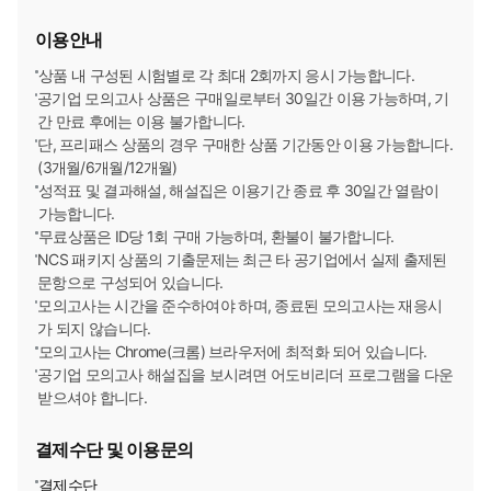
한국농수산식품유통공사
[2026년 하반기 채용시작]
이용안내
한국무역보험공사
[2026년 하반기 채용시작]
상품 내 구성된 시험별로 각 최대 2회까지 응시 가능합니다.
공기업 모의고사 상품은 구매일로부터 30일간 이용 가능하며, 기
한국사회보장정보원
[2026년 하반기 채용시작]
간 만료 후에는 이용 불가합니다.
단, 프리패스 상품의 경우 구매한 상품 기간동안 이용 가능합니다.
(3개월/6개월/12개월)
한국석유공사
[2026년 하반기 채용시작]
성적표 및 결과해설, 해설집은 이용기간 종료 후 30일간 열람이
가능합니다.
한국수출입은행
[2026년 하반기 채용시작]
무료상품은 ID당 1회 구매 가능하며, 환불이 불가합니다.
NCS 패키지 상품의 기출문제는 최근 타 공기업에서 실제 출제된
한국인터넷진흥원
[2026년 하반기 채용시작]
문항으로 구성되어 있습니다.
모의고사는 시간을 준수하여야 하며, 종료된 모의고사는 재응시
한국장학재단
가 되지 않습니다.
[2026년 하반기 채용시작]
모의고사는 Chrome(크롬) 브라우저에 최적화 되어 있습니다.
공기업 모의고사 해설집을 보시려면 어도비리더 프로그램을 다운
한국재정정보원
[2026년 하반기 채용시작]
받으셔야 합니다.
한국전력공사
[2026년 하반기 채용시작]
결제수단 및 이용문의
한국중부발전㈜
결제수단
[2026년 하반기 채용시작]