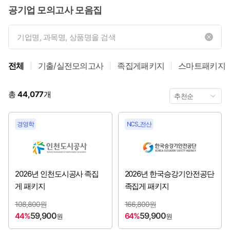
공기업 모의고사 모음집
한국해양진흥공사
[2026년 2~3분기 채용시작]
KOEM 해양환경공단
[2026년 2~3분기 채용시작]
전체
기출/실전모의고사
족집게패키지
스마트패키지
울산항만공사
[2026년 3~4분기 채용시작]
총
44,077
개
인천국제공항공사
[2026년 3~4분기 채용시작]
국민연금공단
[2026년 3분기 채용시작]
경영학
NCS_전산
농림식품기술기획평가원
[2026년 3분기 채용시작]
대한무역투자진흥공사
[2026년 3분기 채용시작]
2026년 인천도시공사 족집
2026년 한국승강기안전공단
게 패키지
족집게 패키지
서울올림픽기념국민체육진흥공단
[2026년 3분기 채용시작]
108,800원
166,800원
59,900
59,900
44%
64%
원
원
스포츠윤리센터
[2026년 3분기 채용시작]