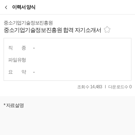
본문바로가기
이력서 양식
중소기업기술정보진흥원
중소기업기술정보진흥원 합격 자기소개서
직
종
-
파일유형
요
약
-
14,483
0
조회수
다운로드수
* 자료설명