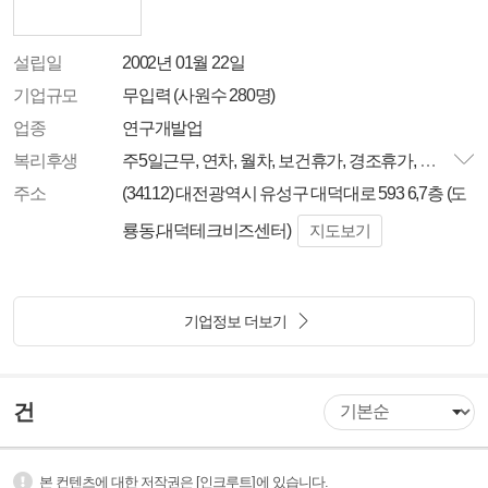
설립일
2002년 01월 22일
기업규모
무입력 (사원수 280명)
업종
연구개발업
복리후생
주5일근무, 연차, 월차, 보건휴가, 경조휴가, 창립일휴무, 국민연금, 의료보험, 산재보험, 고용보험, 식대지원, 중등학자금지원, 고등학자금지원
주소
(34112) 대전광역시 유성구 대덕대로 593 6,7층 (도
룡동,대덕테크비즈센터)
지도보기
기업정보 더보기
건
본 컨텐츠에 대한 저작권은 [인크루트]에 있습니다.