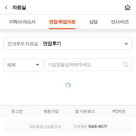
본문바로가기
자료실
이력서·자소서
면접·취업자료
상담
인사·비즈
면접후기
인크루트 자료실
로그인
회원가입
앱 다운로드
PC버전
모바일광고상품안내
고객센터
1588-6577